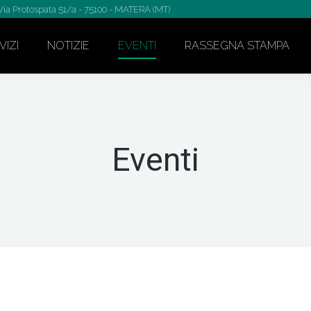
Via Protospata 51/a - 75100 - MATERA (MT)
VIZI
NOTIZIE
EVENTI
RASSEGNA STAMPA
Eventi