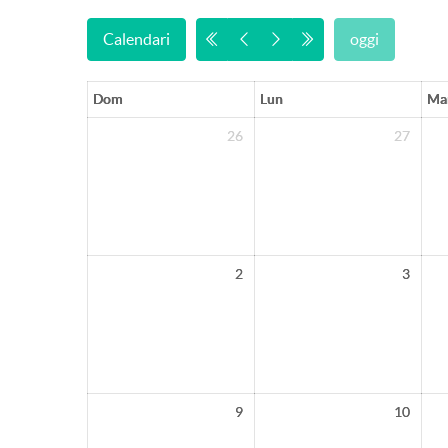
Calendari
oggi
Dom
Lun
Ma
26
27
2
3
9
10