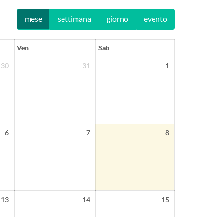
mese
settimana
giorno
evento
Ven
Sab
30
31
1
6
7
8
13
14
15