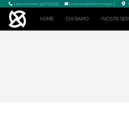
Appuntamenti
335 6417635
basilicata@federmanager.it
HOME
CHI SIAMO
I NOSTRI SER