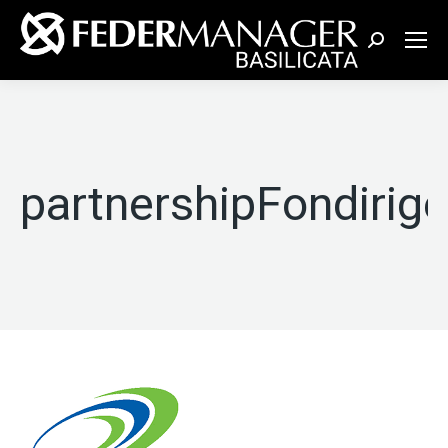
Cerca:
partnershipFondirige