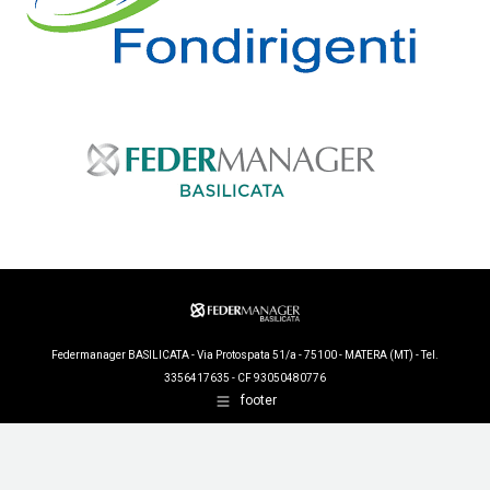
Federmanager BASILICATA - Via Protospata 51/a - 75100 - MATERA (MT) - Tel.
3356417635 - CF 93050480776
footer