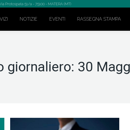
Via Protospata 51/a - 75100 - MATERA (MT)
VIZI
NOTIZIE
EVENTI
RASSEGNA STAMPA
o giornaliero:
30 Magg