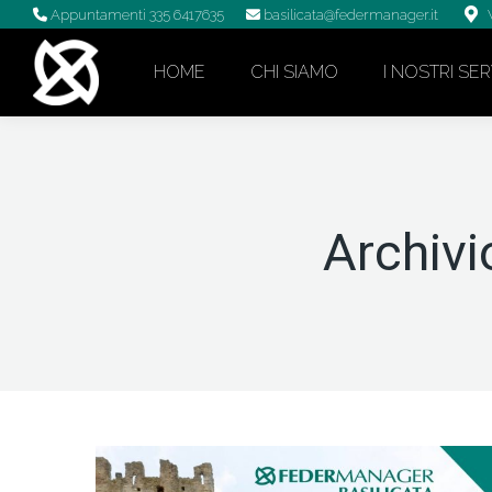
Appuntamenti
335 6417635
basilicata@federmanager.it
HOME
CHI SIAMO
I NOSTRI SER
Archivi