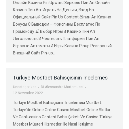
Онлайн Казино Pin Upward Зеркало Пин Ап Онлайн
Казино Пин Ап: Играть На Деньги, Вход На
Официальный Сайт Pin Up Content 🎁пин Ап Казино
Бонусы С Выводом – Фриспины Бесплатно По
Промокоду 🍒️ Выбор Игры В Казино Пин Ап
Легальность И Честность Платформы Пин Ап
Игровые Автоматы И Игры Казино Pinup Резервный
Внешний Сайт Pin-up…
Türkiye Mostbet Bahisçisinin Incelemes
Uncategorized
Di
Alessandro Martemucci
12 Novembre 2022
Türkiye Mostbet Bahisçisinin Incelemesi Mostbet:
Türkiye’de Online Online Casino Mostbet Online Slotlar
Ve Canlı-casino Content Bahis Şirketi Ve Casino Türkiye
Mostbet Müşteri Hizmetleri Ile Nasıl Iletişime