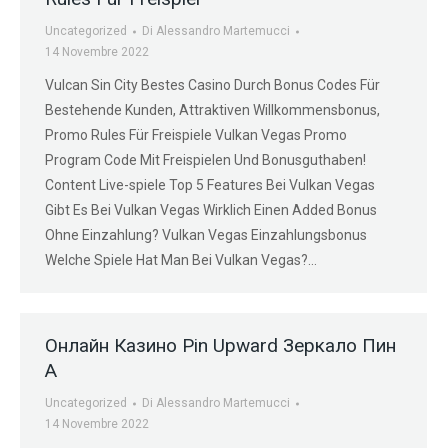
Uncategorized
Di
Alessandro Martemucci
14 Novembre 2022
Vulcan Sin City Bestes Сasino Durch Bonus Codes Für
Bestehende Kunden, Attraktiven Willkommensbonus,
Promo Rules Für Freispiele Vulkan Vegas Promo
Program Code Mit Freispielen Und Bonusguthaben!
Content Live-spiele Top 5 Features Bei Vulkan Vegas
Gibt Es Bei Vulkan Vegas Wirklich Einen Added Bonus
Ohne Einzahlung? Vulkan Vegas Einzahlungsbonus
Welche Spiele Hat Man Bei Vulkan Vegas?…
Онлайн Казино Pin Upward Зеркало Пин
А
Uncategorized
Di
Alessandro Martemucci
14 Novembre 2022