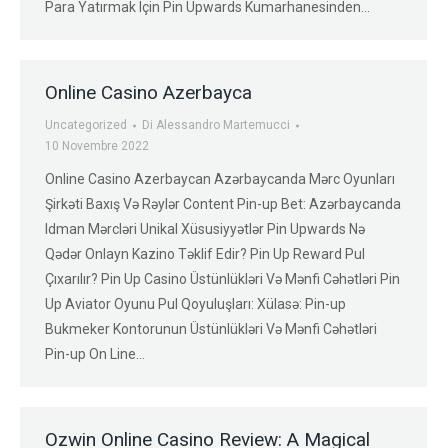
Para Yatırmak Için Pin Upwards Kumarhanesinden…
Online Casino Azerbayca
Uncategorized
Di
Alessandro Martemucci
10 Novembre 2022
Online Casino Azerbaycan Azərbaycanda Mərc Oyunları
Şirkəti Baxış Və Rəylər Content Pin-up Bet: Azərbaycanda
Idman Mərcləri Unikal Xüsusiyyətlər Pin Upwards Nə
Qədər Onlayn Kazino Təklif Edir? Pin Up Reward Pul
Çıxarılır? Pin Up Casino Üstünlükləri Və Mənfi Cəhətləri Pin
Up Aviator Oyunu Pul Qoyuluşları: Xülasə: Pin-up
Bukmeker Kontorunun Üstünlükləri Və Mənfi Cəhətləri
Pin-up On Line…
Ozwin Online Casino Review: A Magical