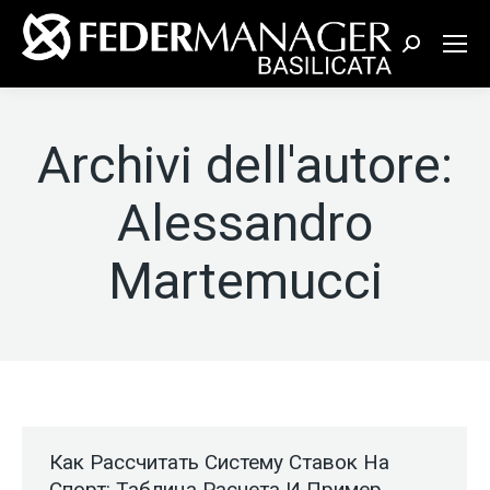
Cerca:
Archivi dell'autore:
Alessandro
Martemucci
Как Рассчитать Систему Ставок На
Спорт: Таблица Расчета И Пример